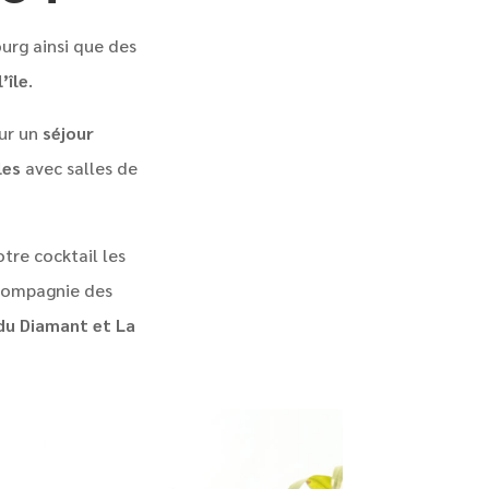
ourg ainsi que des
’île
.
our un
séjour
les
avec salles de
tre cocktail les
 compagnie des
 du Diamant et La