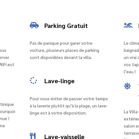
Parking Gratuit


e
Pas de panique pour garer votre
Le clima
ous
voiture, plusieurs places de parking
baignad
erver
sont disponibles devant la villa.
un vrai
WiFi est
vos tap
l’eau !
Lave-linge


Pour vous éviter de passer votre temps
tinique
à la laverie plutôt qu’à la plage, un lave-
pourquoi
La Vill
linge est à votre disposition.
nue !
extérieu
une
salon ex
terrass
Lave-vaisselle
