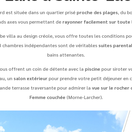
rd est située dans un quartier prisé
proche des plages
, du b
nds axes vous permettant de
rayonner facilement sur toute l
be villa au design créole, vous offre toutes les conditions p
 3 chambres indépendantes sont de véritables
suites parenta
bains attenantes.
vous offrent un coin de détente avec la
piscine
pour siroter vo
eau, un
salon extérieur
pour prendre votre petit déjeuner en
grande terrasse traversante pour admirer la
vue sur le rocher
Femme couchée
(Morne-Larcher).